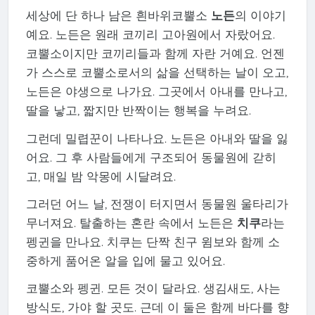
세상에 단 하나 남은 흰바위코뿔소
노든
의 이야기
예요. 노든은 원래 코끼리 고아원에서 자랐어요.
코뿔소이지만 코끼리들과 함께 자란 거예요. 언젠
가 스스로 코뿔소로서의 삶을 선택하는 날이 오고,
노든은 야생으로 나가요. 그곳에서 아내를 만나고,
딸을 낳고, 짧지만 반짝이는 행복을 누려요.
그런데 밀렵꾼이 나타나요. 노든은 아내와 딸을 잃
어요. 그 후 사람들에게 구조되어 동물원에 갇히
고, 매일 밤 악몽에 시달려요.
그러던 어느 날, 전쟁이 터지면서 동물원 울타리가
무너져요. 탈출하는 혼란 속에서 노든은
치쿠
라는
펭귄을 만나요. 치쿠는 단짝 친구 윔보와 함께 소
중하게 품어온 알을 입에 물고 있어요.
코뿔소와 펭귄. 모든 것이 달라요. 생김새도, 사는
방식도, 가야 할 곳도. 근데 이 둘은 함께 바다를 향