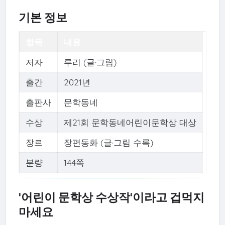
기본 정보
항목
내용
저자
루리 (글·그림)
출간
2021년
출판사
문학동네
수상
제21회 문학동네어린이문학상 대상
장르
장편동화 (글·그림 수록)
분량
144쪽
'어린이 문학상 수상작'이라고 겁먹지
마세요