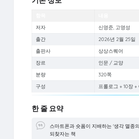
기본 정보
항목
내용
저자
신영준, 고영성
출간
2026년 2월 25일
출판사
상상스퀘어
장르
인문 / 교양
분량
320쪽
구성
프롤로그 + 10장 
한 줄 요약
스마트폰과 숏폼이 지배하는 '생각 멸종의
되찾자는 책