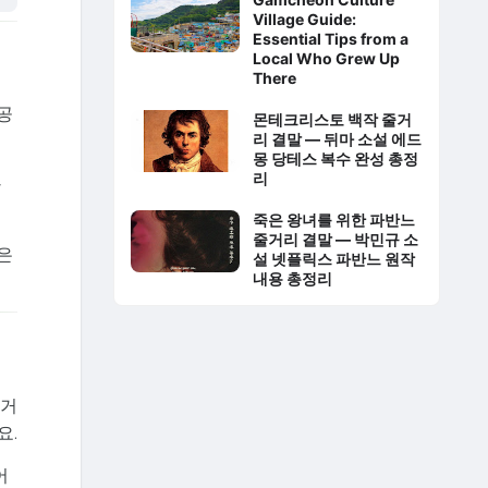
Village Guide:
Essential Tips from a
Local Who Grew Up
There
공
몬테크리스토 백작 줄거
리 결말 — 뒤마 소설 에드
몽 당테스 복수 완성 총정
리
사
죽은 왕녀를 위한 파반느
줄거리 결말 — 박민규 소
은
설 넷플릭스 파반느 원작
내용 총정리
과거
요.
어